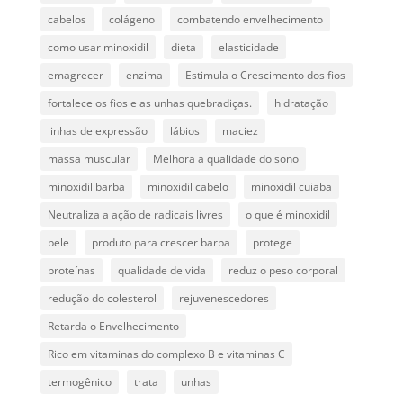
cabelos
colágeno
combatendo envelhecimento
como usar minoxidil
dieta
elasticidade
emagrecer
enzima
Estimula o Crescimento dos fios
fortalece os fios e as unhas quebradiças.
hidratação
linhas de expressão
lábios
maciez
massa muscular
Melhora a qualidade do sono
minoxidil barba
minoxidil cabelo
minoxidil cuiaba
Neutraliza a ação de radicais livres
o que é minoxidil
pele
produto para crescer barba
protege
proteínas
qualidade de vida
reduz o peso corporal
redução do colesterol
rejuvenescedores
Retarda o Envelhecimento
Rico em vitaminas do complexo B e vitaminas C
termogênico
trata
unhas