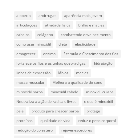
alopecia
antirrugas
aparência mais jovem
articulações
atividade física
brilho e maciez
cabelos
colágeno
combatendo envelhecimento
como usar minoxidil
dieta
elasticidade
emagrecer
enzima
Estimula o Crescimento dos fios
fortalece os fios e as unhas quebradiças.
hidratação
linhas de expressão
lábios
maciez
massa muscular
Melhora a qualidade do sono
minoxidil barba
minoxidil cabelo
minoxidil cuiaba
Neutraliza a ação de radicais livres
o que é minoxidil
pele
produto para crescer barba
protege
proteínas
qualidade de vida
reduz o peso corporal
redução do colesterol
rejuvenescedores