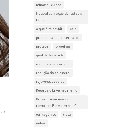
minoxidil cuiaba
Neutraliza a ação de radicais
livres
o que é minoxidil
pele
produto para crescer barba
protege
proteínas
qualidade de vida
reduz o peso corporal
redução do colesterol
rejuvenescedores
Retarda o Envelhecimento
Rico em vitaminas do
complexo B e vitaminas C
iar
termogênico
trata
unhas