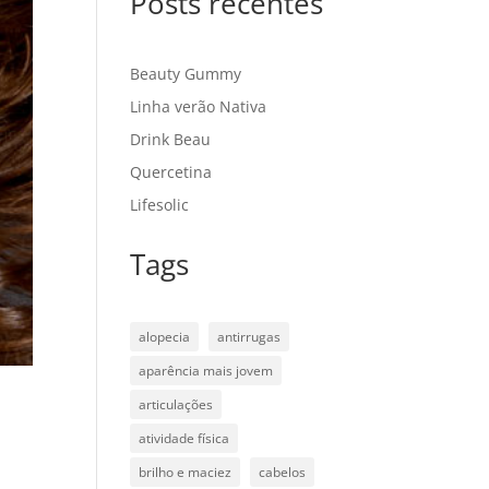
Posts recentes
Beauty Gummy
Linha verão Nativa
Drink Beau
Quercetina
Lifesolic
Tags
alopecia
antirrugas
aparência mais jovem
articulações
atividade física
brilho e maciez
cabelos