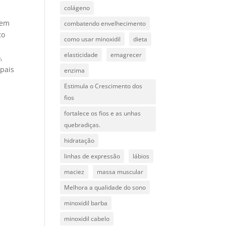
colágeno
sem
combatendo envelhecimento
to
como usar minoxidil
dieta
elasticidade
emagrecer
,
ipais
enzima
Estimula o Crescimento dos
fios
fortalece os fios e as unhas
quebradiças.
hidratação
linhas de expressão
lábios
maciez
massa muscular
Melhora a qualidade do sono
minoxidil barba
minoxidil cabelo