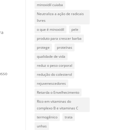
minoxidil cuiaba
Neutraliza a ação de radicais
livres
o que é minoxidil
pele
ra
produto para crescer barba
protege
proteínas
qualidade de vida
reduz o peso corporal
osso
redução do colesterol
rejuvenescedores
Retarda o Envelhecimento
Rico em vitaminas do
complexo B e vitaminas C
termogênico
trata
unhas