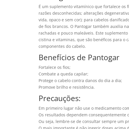
É um suplemento vitamínico que fortalece os f
razões desconhecidas; alterações degenerativa
vida, opaco e sem cor); para cabelos danifica
de fios brancos. O Pantogar também auxilia 
rachadas e pouco maleáveis. Este suplemento 
cistina e vitaminas, que são benéficos para o
componentes do cabelo.
Benefícios de Pantogar
Fortalece os fios;
Combate a queda capilar;
Protege o cabelo contra danos do dia a dia;
Promove brilho e resistência.
Precauções:
Em primeiro lugar não use o medicamento com
Os resultados dependem consequentemente da c
Ou seja, lembre-se de consultar sempre um pro
O mais importante é não ingerir doses acima