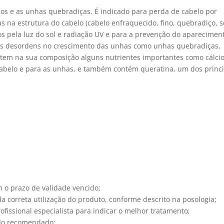
ios e as unhas quebradiças. É indicado para perda de cabelo por
s na estrutura do cabelo (cabelo enfraquecido, fino, quebradiço, 
dos pela luz do sol e radiação UV e para a prevenção do aparecimen
nas desordens no crescimento das unhas como unhas quebradiças,
tem na sua composição alguns nutrientes importantes como cálcio
 cabelo e para as unhas, e também contém queratina, um dos princ
 o prazo de validade vencido;
orreta utilização do produto, conforme descrito na posologia;
fissional especialista para indicar o melhor tratamento;
 do recomendado;