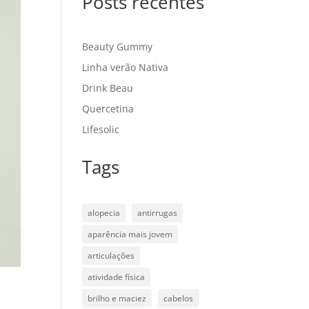
Posts recentes
Beauty Gummy
Linha verão Nativa
Drink Beau
Quercetina
Lifesolic
Tags
alopecia
antirrugas
aparência mais jovem
articulações
atividade física
brilho e maciez
cabelos