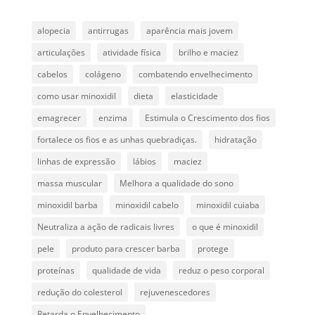
alopecia
antirrugas
aparência mais jovem
articulações
atividade física
brilho e maciez
cabelos
colágeno
combatendo envelhecimento
como usar minoxidil
dieta
elasticidade
emagrecer
enzima
Estimula o Crescimento dos fios
fortalece os fios e as unhas quebradiças.
hidratação
linhas de expressão
lábios
maciez
massa muscular
Melhora a qualidade do sono
minoxidil barba
minoxidil cabelo
minoxidil cuiaba
Neutraliza a ação de radicais livres
o que é minoxidil
pele
produto para crescer barba
protege
proteínas
qualidade de vida
reduz o peso corporal
redução do colesterol
rejuvenescedores
Retarda o Envelhecimento