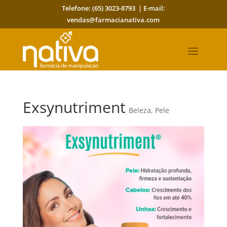
Telefone: (65) 3023-8793 | E-mail:
vendas@farmacianativa.com
Exsynutriment
Beleza
,
Pele