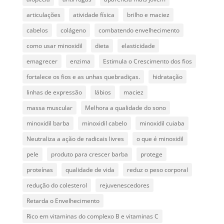
articulações
atividade física
brilho e maciez
cabelos
colágeno
combatendo envelhecimento
como usar minoxidil
dieta
elasticidade
emagrecer
enzima
Estimula o Crescimento dos fios
fortalece os fios e as unhas quebradiças.
hidratação
linhas de expressão
lábios
maciez
massa muscular
Melhora a qualidade do sono
minoxidil barba
minoxidil cabelo
minoxidil cuiaba
Neutraliza a ação de radicais livres
o que é minoxidil
pele
produto para crescer barba
protege
proteínas
qualidade de vida
reduz o peso corporal
redução do colesterol
rejuvenescedores
Retarda o Envelhecimento
Rico em vitaminas do complexo B e vitaminas C