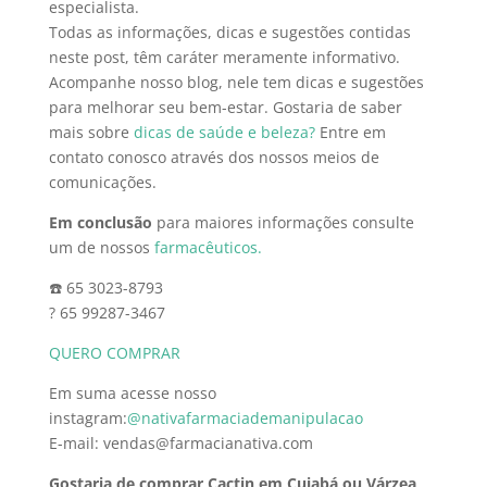
especialista.
Todas as informações, dicas e sugestões contidas
neste post, têm caráter meramente informativo.
Acompanhe nosso blog, nele tem dicas e sugestões
para melhorar seu bem-estar. Gostaria de saber
mais sobre
dicas de saúde e beleza?
Entre em
contato conosco através dos nossos meios de
comunicações.
Em conclusão
para maiores informações consulte
um de nossos
farmacêuticos.
☎️ 65 3023-8793
? 65 99287-3467
QUERO COMPRAR
Em suma acesse nosso
instagram:
@nativafarmaciademanipulacao
E-mail: vendas@farmacianativa.com
Gostaria de comprar Cactin em Cuiabá ou Várzea