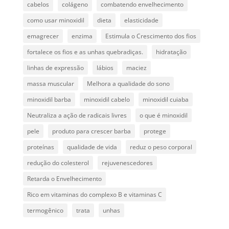
cabelos
colágeno
combatendo envelhecimento
como usar minoxidil
dieta
elasticidade
emagrecer
enzima
Estimula o Crescimento dos fios
fortalece os fios e as unhas quebradiças.
hidratação
linhas de expressão
lábios
maciez
massa muscular
Melhora a qualidade do sono
minoxidil barba
minoxidil cabelo
minoxidil cuiaba
Neutraliza a ação de radicais livres
o que é minoxidil
pele
produto para crescer barba
protege
proteínas
qualidade de vida
reduz o peso corporal
redução do colesterol
rejuvenescedores
Retarda o Envelhecimento
Rico em vitaminas do complexo B e vitaminas C
termogênico
trata
unhas