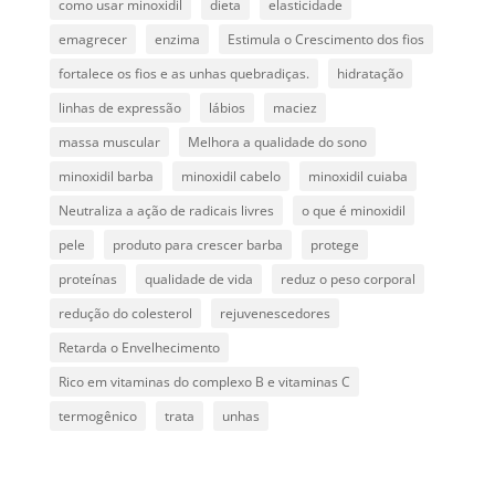
como usar minoxidil
dieta
elasticidade
emagrecer
enzima
Estimula o Crescimento dos fios
fortalece os fios e as unhas quebradiças.
hidratação
linhas de expressão
lábios
maciez
massa muscular
Melhora a qualidade do sono
minoxidil barba
minoxidil cabelo
minoxidil cuiaba
Neutraliza a ação de radicais livres
o que é minoxidil
pele
produto para crescer barba
protege
proteínas
qualidade de vida
reduz o peso corporal
redução do colesterol
rejuvenescedores
Retarda o Envelhecimento
Rico em vitaminas do complexo B e vitaminas C
termogênico
trata
unhas